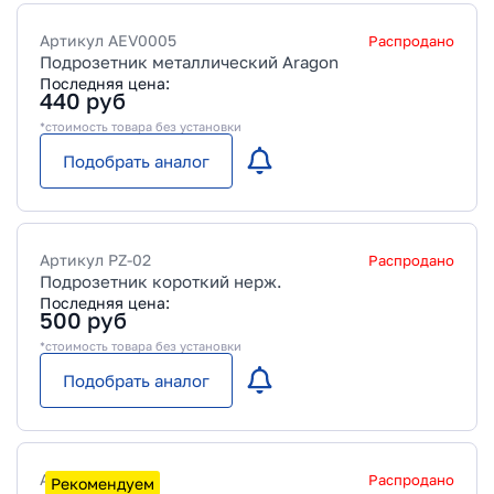
Артикул
AEV0005
Распродано
Подрозетник металлический Aragon
Последняя цена:
440
руб
*стоимость товара без установки
Подобрать аналог
Артикул
PZ-02
Распродано
Подрозетник короткий нерж.
Последняя цена:
500
руб
*стоимость товара без установки
Подобрать аналог
Артикул
PZ-03
Распродано
Рекомендуем