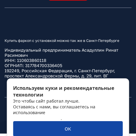
Купить фаркоп с установкой можно так же в Санкт-Петербурге
Индивидуальный предприниматель Асадуллин Ринат
Расимович
ИНН: 110603860118
ОГРНИП: 317784700336405
192249, Российская Федерация, г. Санкт-Петербург,
проспект Александровской Фермы, д. 29, лит. ВГ
Политика конфиденциальности
Используем куки и рекомендательные
технологии
Это чтобы сайт работал лучше.
Оставаясь с нами, вы соглашаетесь на
© 2010–
2026
Фаркоп.ру
использование
политикой обработки
персональных данных
.
ОК