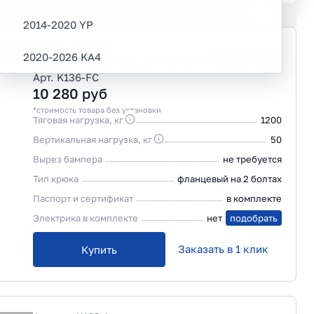
2014-2020 YP
Артикул
K136-FC
В наличии:
1
шт
новки
2020-2026 KA4
Фаркоп Лидер Плюс для Kia Carnival 2020-2026
Арт. K136-FC
10 280
руб
*стоимость товара без установки
Тяговая нагрузка, кг
1200
Вертикальная нагрузка, кг
50
Вырез бампера
не требуется
Тип крюка
фланцевый на 2 болтах
Паспорт и сертификат
в комплекте
Электрика в комплекте
нет
подобрать
Заказать в 1 клик
Купить