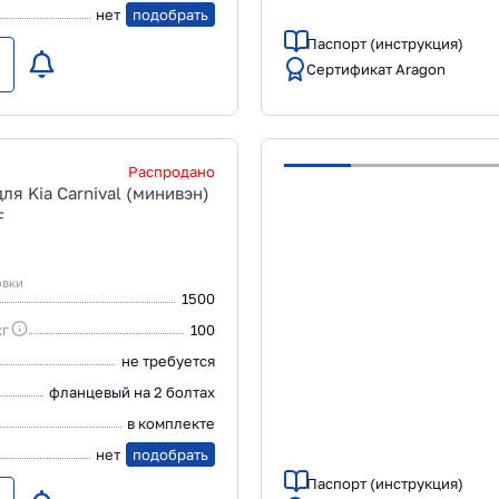
нет
подобрать
Паспорт (инструкция)
Сертификат Aragon
Распродано
я Kia Carnival (минивэн)
F
овки
1500
кг
100
не требуется
фланцевый на 2 болтах
в комплекте
нет
подобрать
Паспорт (инструкция)