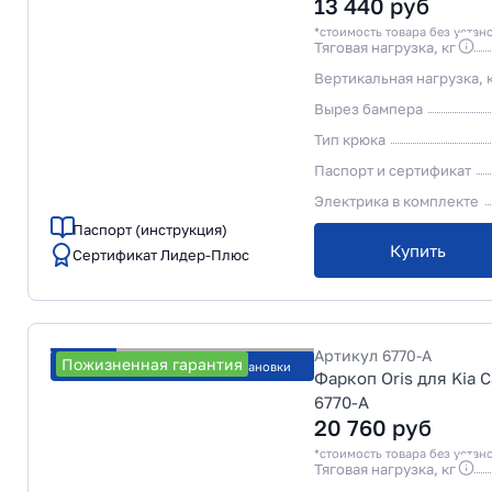
13 440
руб
*стоимость товара без устан
Тяговая нагрузка, кг
Вертикальная нагрузка, 
Вырез бампера
Тип крюка
Паспорт и сертификат
Электрика в комплекте
Паспорт (инструкция)
Купить
Сертификат Лидер-Плюс
Артикул
6770-A
Пожизненная гарантия
Рассчитать стоимость установки
Фаркоп Oris для Kia C
6770-A
20 760
руб
*стоимость товара без устан
Тяговая нагрузка, кг