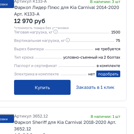
Артикул
K133-A
В наличии:
3
шт
новки
Фаркоп Лидер Плюс для Kia Carnival 2014-2020
Арт. K133-A
12 970
руб
*стоимость товара без установки
Тяговая нагрузка, кг
1500
Вертикальная нагрузка, кг
75
Вырез бампера
не требуется
Тип крюка
условно-съемный на 2 болтах
Паспорт и сертификат
в комплекте
Электрика в комплекте
нет
подобрать
Заказать в 1 клик
Купить
Артикул
3652.12
В наличии:
1
шт
новки
Фаркоп Sheriff для Kia Carnival 2018-2020 Арт.
3652.12