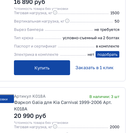
16 890
руб
*стоимость товара без установки
Тяговая нагрузка, кг
1500
Вертикальная нагрузка, кг
50
Вырез бампера
не требуется
Тип крюка
условно-съемный на 2 болтах
Паспорт и сертификат
в комплекте
Электрика в комплекте
нет
подобрать
Заказать в 1 клик
Купить
Артикул
K018A
В наличии:
3
шт
новки
Фаркоп Galia для Kia Carnival 1999-2006 Арт.
K018A
20 990
руб
*стоимость товара без установки
Тяговая нагрузка, кг
2000