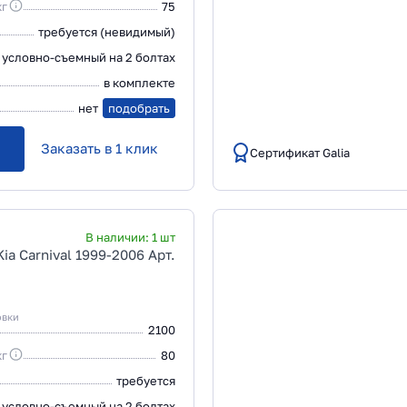
кг
75
требуется (невидимый)
условно-съемный на 2 болтах
в комплекте
нет
подобрать
Заказать в 1 клик
Сертификат Galia
В наличии:
1
шт
ia Carnival 1999-2006 Арт.
овки
2100
кг
80
требуется
условно-съемный на 2 болтах