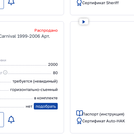
Сертификат Sheriff
Распродано
Carnival 1999-2006 Арт.
овки
2000
кг
80
требуется (невидимый)
горизонтально-съемный
в комплекте
нет
подобрать
Паспорт (инструкция)
Сертификат Auto-HAK