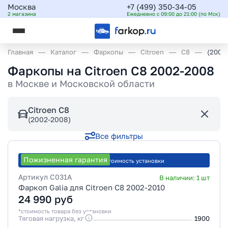
Москва
+7 (499) 350-34-05
2 магазина
Ежедневно с 09:00 до 21:00 (по Мск)
Главная
Каталог
Фаркопы
Citroen
C8
(2002
Фаркопы на Citroen C8 2002-2008
в
Москве и Московской области
Citroen C8
(2002-2008)
Все фильтры
Пожизненная гарантия
Рассчитать стоимость установки
Артикул
C031A
В наличии:
1
шт
Фаркоп Galia для Citroen C8 2002-2010
24 990
руб
*стоимость товара без установки
Тяговая нагрузка, кг
1900