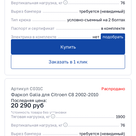
Вертикальная нагрузка, кг
76
Вырез бампера
требуется (невидимый)
Тип крюка
условно-съемный на 2 болтах
Паспорт и сертификат
в комплекте
Электрика в комплекте
нет
подобрать
Купить
Заказать в 1 клик
Артикул
C031C
Распродано
Фаркоп Galia для Citroen C8 2002-2010
Последняя цена:
20 290
руб
*стоимость товара без установки
Тяговая нагрузка, кг
1900
Вертикальная нагрузка, кг
76
Вырез бампера
требуется (невидимый)