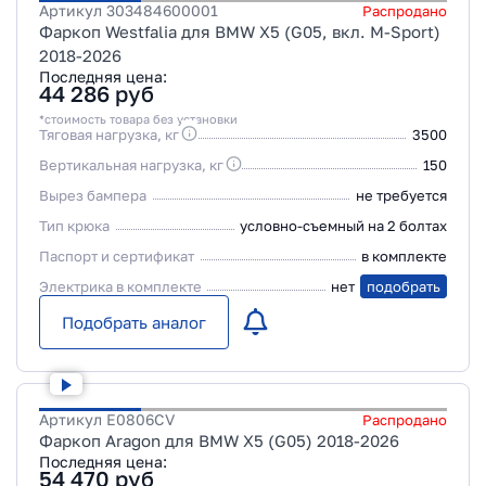
Артикул
303484600001
Распродано
Фаркоп Westfalia для BMW X5 (G05, вкл. M-Sport)
2018-2026
Последняя цена:
44 286
руб
*стоимость товара без установки
Тяговая нагрузка, кг
3500
Вертикальная нагрузка, кг
150
Вырез бампера
не требуется
Тип крюка
условно-съемный на 2 болтах
Паспорт и сертификат
в комплекте
Электрика в комплекте
нет
подобрать
Подобрать аналог
Артикул
E0806CV
Распродано
Фаркоп Aragon для BMW X5 (G05) 2018-2026
Последняя цена:
54 470
руб