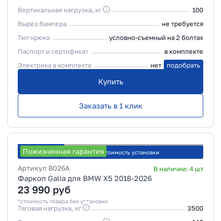
Вертикальная нагрузка, кг
100
Вырез бампера
не требуется
Тип крюка
условно-съемный на 2 болтах
Паспорт и сертификат
в комплекте
Электрика в комплекте
нет
подобрать
Купить
Заказать в 1 клик
Пожизненная гарантия
Рассчитать стоимость установки
Артикул
B026A
В наличии:
4
шт
Фаркоп Galia для BMW X5 2018-2026
23 990
руб
*стоимость товара без установки
Тяговая нагрузка, кг
3500