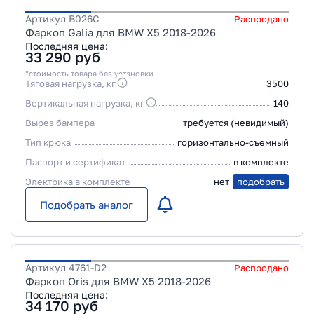
Артикул
B026C
Распродано
Фаркоп Galia для BMW X5 2018-2026
Последняя цена:
33 290
руб
*стоимость товара без установки
Тяговая нагрузка, кг
3500
Вертикальная нагрузка, кг
140
Вырез бампера
требуется (невидимый)
Тип крюка
горизонтально-съемный
Паспорт и сертификат
в комплекте
Электрика в комплекте
нет
подобрать
Подобрать аналог
Артикул
4761-D2
Распродано
Фаркоп Oris для BMW X5 2018-2026
Последняя цена:
34 170
руб