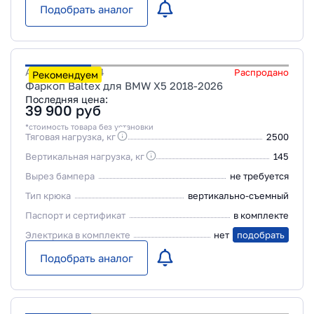
Подобрать аналог
Артикул
039094
Распродано
Рекомендуем
Фаркоп Baltex для BMW X5 2018-2026
Последняя цена:
39 900
руб
*стоимость товара без установки
Тяговая нагрузка, кг
2500
Вертикальная нагрузка, кг
145
Вырез бампера
не требуется
Тип крюка
вертикально-съемный
Паспорт и сертификат
в комплекте
Электрика в комплекте
нет
подобрать
Подобрать аналог