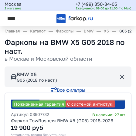
Москва
+7 (499) 350-34-05
2 магазина
Ежедневно с 09:00 до 21:00 (по Мск)
Главная
Каталог
Фаркопы
BMW
X5
G05 (20
Фаркопы на BMW X5 G05 2018 по
наст.
в
Москве и Московской области
BMW X5
G05 (2018 по наст.)
Все фильтры
Пожизненная гарантия
С системой антистук!
Рассчитать стоимость установки
Артикул
03907732
В наличии:
27
шт
Фаркоп TowRus для BMW X5 (G05) 2018-2026
19 900
руб
*стоимость товара без установки