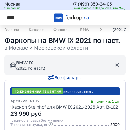
Москва
+7 (499) 350-34-05
2 магазина
Ежедневно с 09:00 до 21:00 (по Мск)
Главная
Каталог
Фаркопы
BMW
iX
(2021-20
Фаркопы на BMW iX 2021 по наст.
в
Москве и Московской области
BMW iX
(2021 по наст.)
Все фильтры
Пожизненная гарантия
Рассчитать стоимость установки
Артикул
B-102
В наличии:
1
шт
Фаркоп Steinhof для BMW iX 2021-2026 Арт. B-102
23 990
руб
*стоимость товара без установки
Тяговая нагрузка, кг
2500