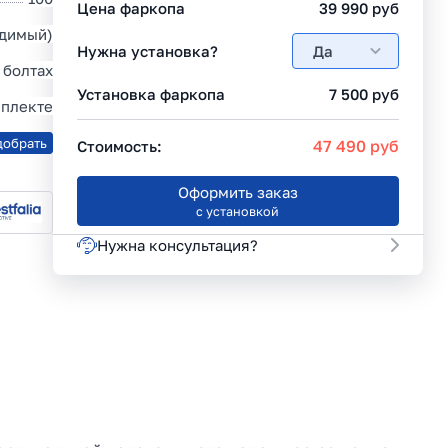
Цена фаркопа
39 990
руб
идимый)
Нужна установка?
Да
 болтах
Установка фаркопа
7 500
руб
мплекте
добрать
47 490
руб
Стоимость:
Оформить заказ
с установкой
Нужна консультация?