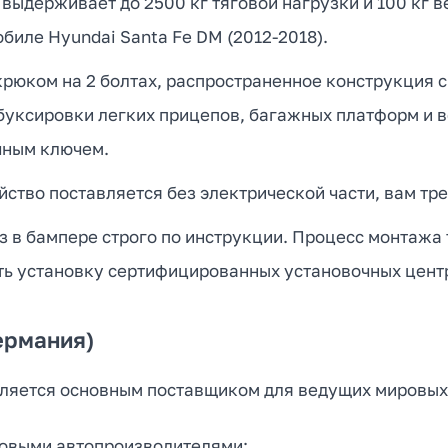
, выдерживает до 2500 кг тяговой нагрузки и 100 кг 
биле Hyundai Santa Fe DM (2012-2018).
юком на 2 болтах, распространенное конструкция с
 буксировки легких прицепов, багажных платформ и 
чным ключем.
ство поставляется без электрической части, вам тре
 в бампере строго по инструкции. Процесс монтажа т
ть установку сертифицированных установочных цент
ермания)
Является основным поставщиком для ведущих мировых
овыми автопроизводителями;