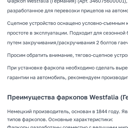
Фаркоп Westfalia (Германия) (Арт. 346075600001)
разработанное для перевозки прицепов на автомо
Сцепное устройство оснащено условно-съемным кр
простоте в эксплуатации. Подходит для сезонной
путем закручивания/раскручивания 2 болтов гае
Просим обратить внимание, тягово-сцепное устрой
При установке фаркопа необходимо сделать вырез
гарантии на автомобиль, рекомендуем производи
Преимущества фаркопов Westfalia (Г
Немецкий производитель, основан в 1844 году. 
типов фаркопов. Основные характеристики:
Фаркопы разработаны совместно с ведущими мир