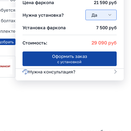
Цена фаркопа
21 590
руб
ебуется
Нужна установка?
Да
 болтах
Установка фаркопа
7 500
руб
мплекте
добрать
29 090
руб
Стоимость:
Оформить заказ
с установкой
Нужна консультация?