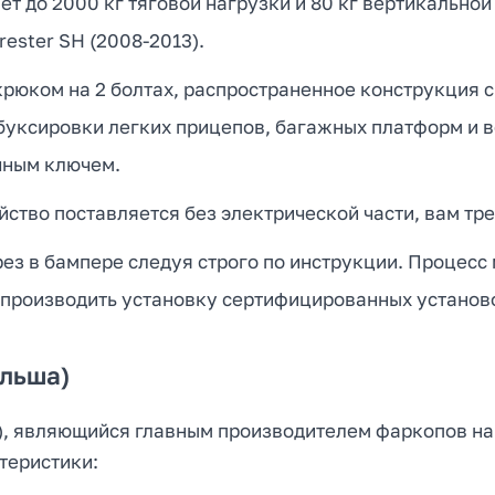
ает до 2000 кг тяговой нагрузки и 80 кг вертикально
ester SH (2008-2013).
юком на 2 болтах, распространенное конструкция с
 буксировки легких прицепов, багажных платформ и 
чным ключем.
ство поставляется без электрической части, вам тре
ез в бампере следуя строго по инструкции. Процесс 
 производить установку сертифицированных установ
ольша)
.o.), являющийся главным производителем фаркопов н
теристики: