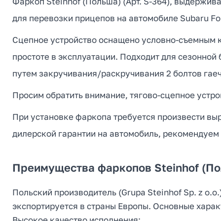
Фаркоп Steinhof (Польша) (Арт. S-364), выдержив
для перевозки прицепов на автомобиле Subaru For
Сцепное устройство оснащено условно-съемным кр
простоте в эксплуатации. Подходит для сезонной
путем закручивания/раскручивания 2 болтов гае
Просим обратить внимание, тягово-сцепное устрой
При установке фаркопа требуется произвести выр
дилерской гарантии на автомобиль, рекомендуем
Преимущества фаркопов Steinhof (П
Польский производитель (Grupa Steinhof Sp. z o
экспортируется в страны Европы. Основные харак
Высокое качество исполнения;