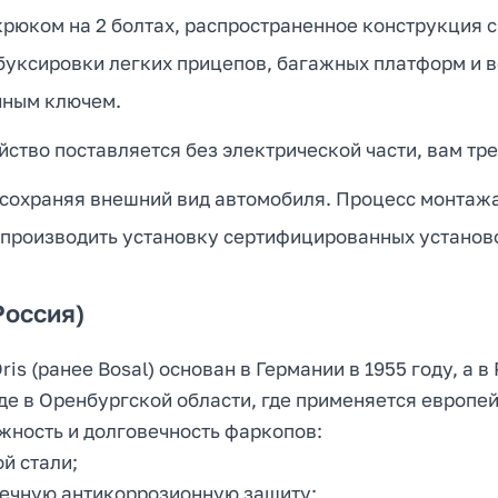
юком на 2 болтах, распространенное конструкция с
 буксировки легких прицепов, багажных платформ и 
чным ключем.
ство поставляется без электрической части, вам тре
 сохраняя внешний вид автомобиля. Процесс монтажа 
 производить установку сертифицированных установ
Россия)
s (ранее Bosal) основан в Германии в 1955 году, а в
 в Оренбургской области, где применяется европейс
ность и долговечность фаркопов:
й стали;
ечную антикоррозионную защиту;