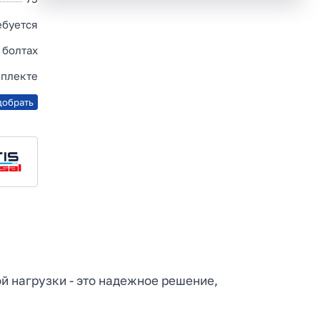
ебуется
 болтах
мплекте
добрать
ной нагрузки - это надежное решение,