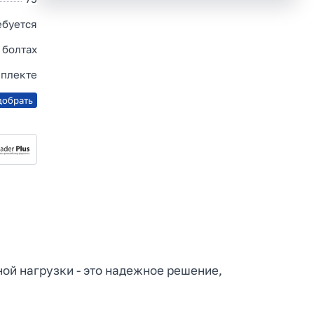
ебуется
 болтах
мплекте
добрать
ьной нагрузки - это надежное решение,