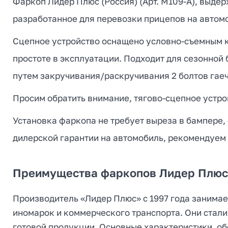
Фаркоп Лидер Плюс (Россия) (Арт. M109-A), выдер
разработанное для перевозки прицепов на автомо
Сцепное устройство оснащено условно-съемным кр
простоте в эксплуатации. Подходит для сезонной
путем закручивания/раскручивания 2 болтов гае
Просим обратить внимание, тягово-сцепное устрой
Установка фаркопа не требует выреза в бампере,
дилерской гарантии на автомобиль, рекомендуем
Преимущества фаркопов Лидер Плюс 
Производитель «Лидер Плюс» с 1997 года занимае
иномарок и коммерческого транспорта. Они стали
готовой продукции. Основные характеристики, о