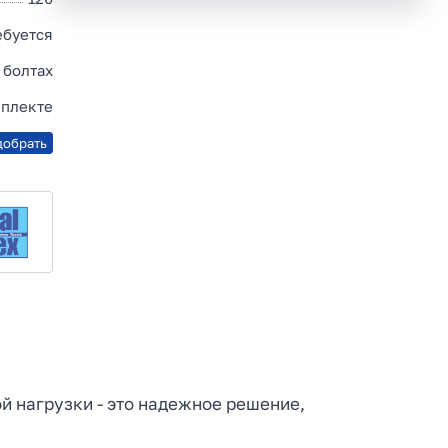
ебуется
 болтах
мплекте
добрать
ой нагрузки - это надежное решение,