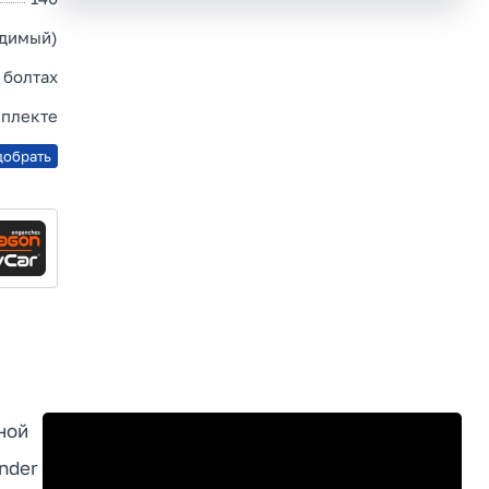
идимый)
 болтах
мплекте
добрать
ной
nder