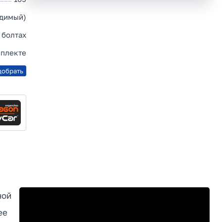
идимый)
 болтах
мплекте
добрать
ной
ee