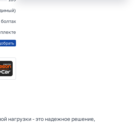
идимый)
 болтах
мплекте
добрать
ной нагрузки - это надежное решение,