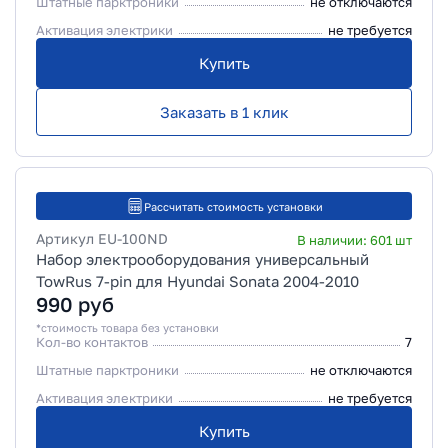
Штатные парктроники
не отключаются
Активация электрики
не требуется
Купить
Заказать в 1 клик
Рассчитать стоимость установки
Артикул
EU-100ND
В наличии:
601
шт
Набор электрооборудования универсальный
TowRus 7-pin для Hyundai Sonata 2004-2010
990
руб
*стоимость товара без установки
Кол-во контактов
7
Штатные парктроники
не отключаются
Активация электрики
не требуется
Купить