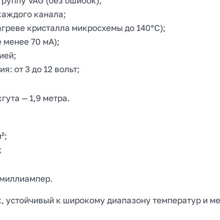
руппу VAG (без ошибок);
каждого канала;
агреве кристалла микросхемы до 140°C);
 менее 70 мА);
ией;
 от 3 до 12 вольт;
гута — 1,9 метра.
²;
;
 миллиампер.
, устойчивый к широкому диапазону температур и м