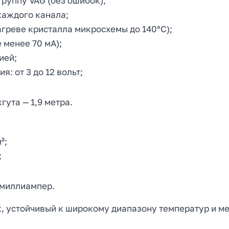
руппу VAG (без ошибок);
каждого канала;
агреве кристалла микросхемы до 140°C);
 менее 70 мА);
ией;
 от 3 до 12 вольт;
гута — 1,9 метра.
²;
;
 миллиампер.
, устойчивый к широкому диапазону температур и м